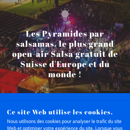
Les Pyramides par
salsamas, le plus grand
open-air Salsa gratuit de
Suisse d'Europe et du
monde !
Ce site Web utilise les cookies.
Nous utilisons des cookies pour analyser le trafic du site
SALSAMAS.CH TOUS DROITS RÉSERVÉS
Web et optimiser votre expérience du site. Lorsque vous