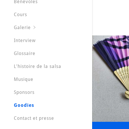
Bénévoles
La-Special
Cours
Pyramides 
Galerie
El-Noro 20
Interview
Renens Se
Glossaire
Puidoux 2
L'histoire de la salsa
Pyramides 
Musique
Pyramides 
Sponsors
La Galicie
Goodies
Kdanse Ma
Contact et presse
Kdanse Fev