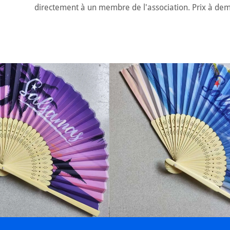
e 2024
directement à un membre de l'association. Prix à dem
Juin 2024
23
ptembre 2023
023
Juillet 2023
Juin 2023
nne
rs 2023
rier 2023