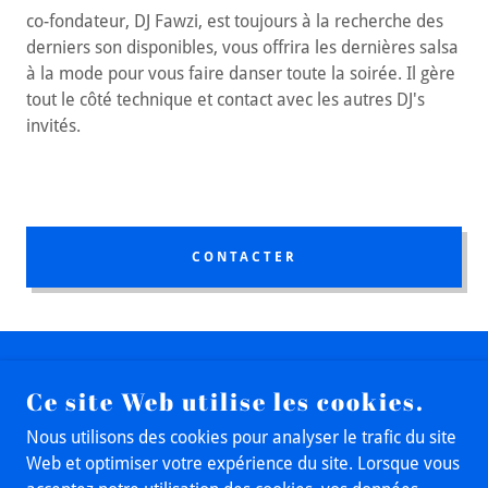
co-fondateur, DJ Fawzi, est toujours à la recherche des
derniers son disponibles, vous offrira les dernières salsa
à la mode pour vous faire danser toute la soirée. Il gère
tout le côté technique et contact avec les autres DJ's
invités.
CONTACTER
Ce site Web utilise les cookies.
Nous utilisons des cookies pour analyser le trafic du site
SALSAMAS.CH TOUS DROITS RÉSERVÉS
Web et optimiser votre expérience du site. Lorsque vous
LAUSANNE, VAUD, SWITZERLAND