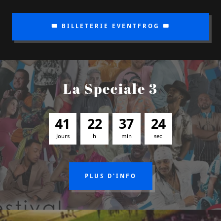
🎟️ BILLETERIE EVENTFROG 🎟️
La Speciale 3
4
1
2
2
3
7
2
3
Jours
h
min
sec
PLUS D'INFO